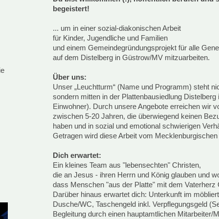
begeistert!
... um in einer sozial-diakonischen Arbeit
für Kinder, Jugendliche und Familien
und einem Gemeindegründungsprojekt für alle Gene
auf dem Distelberg in Güstrow/MV mitzuarbeiten.
m
ie
Über uns:
Unser „Leuchtturm“ (Name und Programm) steht ni
sondern mitten in der Plattenbausiedlung Distelberg
Einwohner). Durch unsere Angebote erreichen wir v
zwischen 5-20 Jahren, die überwiegend keinen Bez
haben und in sozial und emotional schwierigen Verhä
Getragen wird diese Arbeit vom Mecklenburgische
Dich erwartet:
Ein kleines Team aus "lebensechten" Christen,
die an Jesus - ihren Herrn und König glauben und wo
dass Menschen "aus der Platte" mit dem Vaterherz
Darüber hinaus erwartet dich: Unterkunft im möbli
Dusche/WC, Taschengeld inkl. Verpflegungsgeld (Se
Begleitung durch einen hauptamtlichen Mitarbeiter/Me