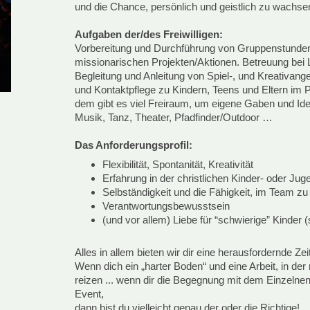
und die Chance, persönlich und geistlich zu wachse
Aufgaben der/des Freiwilligen:
Vorbereitung und Durchführung von Gruppenstunden
missionarischen Projekten/Aktionen. Betreuung bei 
Begleitung und Anleitung von Spiel-, und Kreativan
und Kontaktpflege zu Kindern, Teens und Eltern im Pl
dem gibt es viel Freiraum, um eigene Gaben und Ide
Musik, Tanz, Theater, Pfadfinder/Outdoor …
Das Anforderungsprofil:
Flexibilität, Spontanität, Kreativität
Erfahrung in der christlichen Kinder- oder Jug
Selbständigkeit und die Fähigkeit, im Team zu
Verantwortungsbewusstsein
(und vor allem) Liebe für “schwierige” Kinder 
Alles in allem bieten wir dir eine herausfordernde Zeit
Wenn dich ein „harter Boden“ und eine Arbeit, in der n
reizen ... wenn dir die Begegnung mit dem Einzelnen 
Event,
dann bist du vielleicht genau der oder die Richtige!