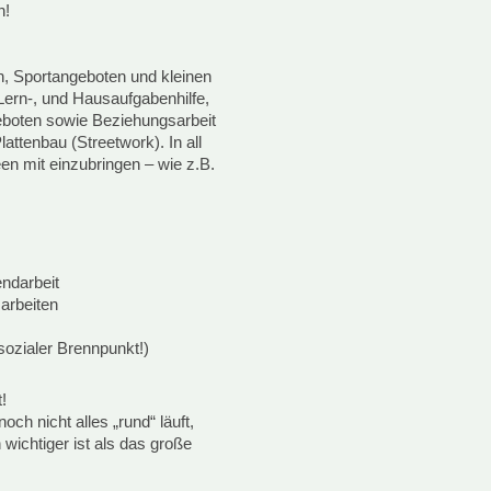
n!
, Sportangeboten und kleinen
Lern-, und Hausaufgabenhilfe,
geboten sowie Beziehungsarbeit
attenbau (Streetwork). In all
en mit einzubringen – wie z.B.
endarbeit
 arbeiten
(sozialer Brennpunkt!)
!
och nicht alles „rund“ läuft,
wichtiger ist als das große