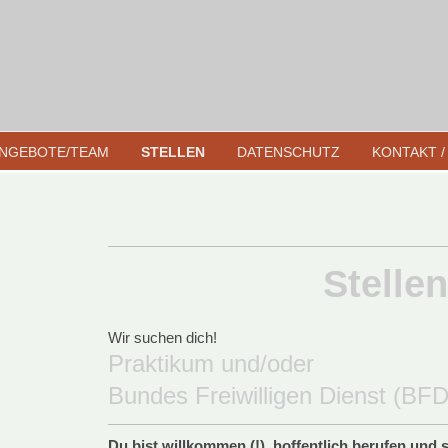
NGEBOTE/TEAM
STELLEN
DATENSCHUTZ
KONTAKT 
Stelle
Wir suchen dich!
Praktikum und/oder
Bundes Freiwilligen Dienst (BFD
Du bist willkommen (!), hoffentlich berufen und 