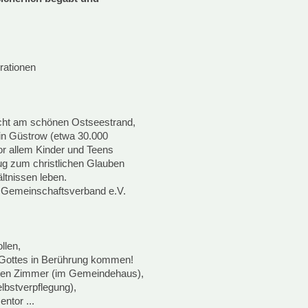
rationen
cht am schönen Ostseestrand,
 in Güstrow (etwa 30.000
or allem Kinder und Teens
ug zum christlichen Glauben
ltnissen leben.
n Gemeinschaftsverband e.V.
llen,
 Gottes in Berührung kommen!
erten Zimmer (im Gemeindehaus),
lbstverpflegung),
ntor ...